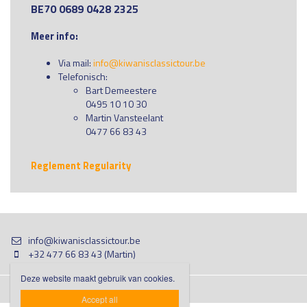
BE70 0689 0428 2325
Meer info:
Via mail:
info@kiwanisclassictour.be
Telefonisch:
Bart Demeestere
0495 10 10 30
Martin Vansteelant
0477 66 83 43
Reglement Regularity
info@kiwanisclassictour.be
+32 477 66 83 43 (Martin)
Deze website maakt gebruik van cookies.

Accept all