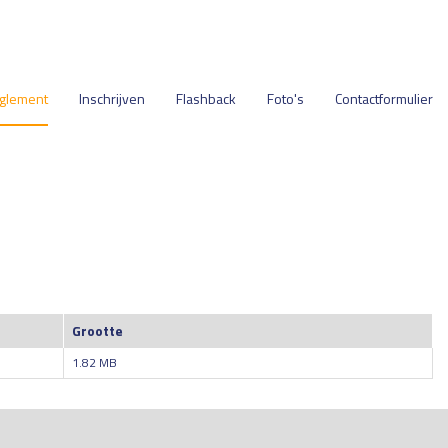
glement
Inschrijven
Flashback
Foto's
Contactformulier
Grootte
1.82 MB