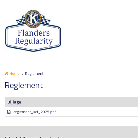
Overslaan en naar de inhoud gaan
Home
Reglement
Reglement
Bijlage
reglement_kct_2025.pdf