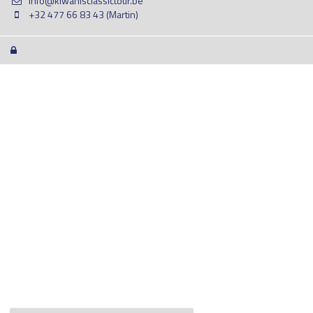
info@kiwanisclassictour.be
+32 477 66 83 43 (Martin)
